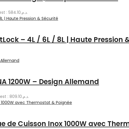
Le prix actuel est : د.م.584.10.
ock – 4L / 6L / 8L | Haute Pression &
ANA 1200W – Design Allemand
Le prix actuel est : د.م.809.10.
ue de Cuisson Inox 1000W avec Ther