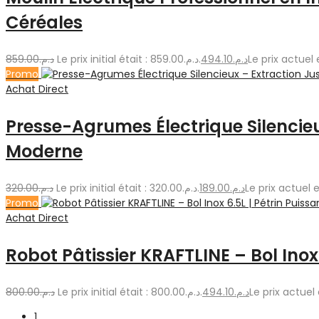
Céréales
859.00
د.م.
Le prix initial était : د.م.859.00.
494.10
د.م.
Promo
Achat Direct
Presse-Agrumes Électrique Silencie
Moderne
320.00
د.م.
Le prix initial était : د.م.320.00.
189.00
د.م.
Promo
Achat Direct
Robot Pâtissier KRAFTLINE – Bol Inox
800.00
د.م.
Le prix initial était : د.م.800.00.
494.10
د.م.
1