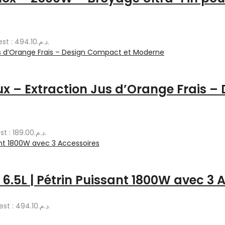
Le prix actuel est : د.م.494.10.
ux – Extraction Jus d’Orange Frais 
Le prix actuel est : د.م.189.00.
 6.5L | Pétrin Puissant 1800W avec 3 
Le prix actuel est : د.م.494.10.