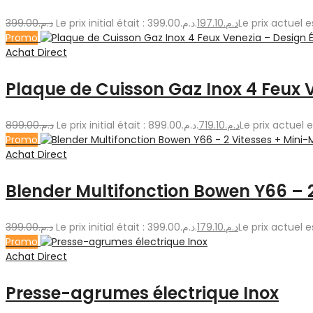
399.00
د.م.
Le prix initial était : د.م.399.00.
197.10
د.م.
Promo
Achat Direct
Plaque de Cuisson Gaz Inox 4 Feux 
899.00
د.م.
Le prix initial était : د.م.899.00.
719.10
د.م.
Promo
Achat Direct
Blender Multifonction Bowen Y66 – 2
399.00
د.م.
Le prix initial était : د.م.399.00.
179.10
د.م.
Promo
Achat Direct
Presse-agrumes électrique Inox