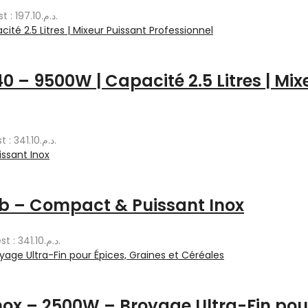
Le prix actuel est : د.م.197.10.
 – 9500W | Capacité 2.5 Litres | Mix
Le prix actuel est : د.م.341.10.
Lab – Compact & Puissant Inox
Le prix actuel est : د.م.341.10.
Inox – 2500W – Broyage Ultra-Fin pour