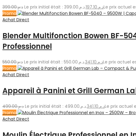
399.00
د.م.
Le prix initial était : د.م.399.00.
197.10
د.م.
Promo
Achat Direct
Blender Multifonction Bowen BF-5040
Professionnel
550.00
د.م.
Le prix initial était : د.م.550.00.
341.10
د.م.
Promo
Achat Direct
Appareil à Panini et Grill German 
499.00
د.م.
Le prix initial était : د.م.499.00.
341.10
د.م.
Promo
Achat Direct
Moulin Électrique Professionnel en 