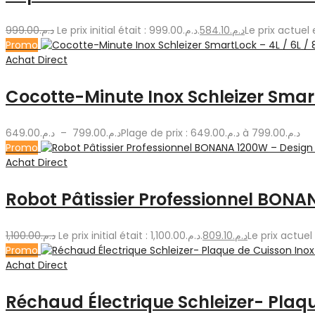
999.00
د.م.
Le prix initial était : د.م.999.00.
584.10
د.م.
Promo
Achat Direct
Cocotte-Minute Inox Schleizer SmartL
649.00
د.م.
–
799.00
د.م.
Plage de prix : د.م.649.00 à د.م.799.00
Promo
Achat Direct
Robot Pâtissier Professionnel BON
1,100.00
د.م.
Le prix initial était : د.م.1,100.00.
809.10
د.م.
Promo
Achat Direct
Réchaud Électrique Schleizer- Plaq