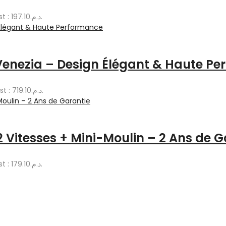
Le prix actuel est : د.م.197.10.
Venezia – Design Élégant & Haute P
Le prix actuel est : د.م.719.10.
 Vitesses + Mini-Moulin – 2 Ans de G
Le prix actuel est : د.م.179.10.