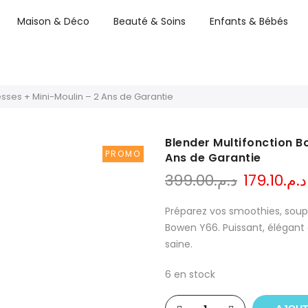
Maison & Déco
Beauté & Soins
Enfants & Bébés
esses + Mini-Moulin – 2 Ans de Garantie
Blender Multifonction B
PROMO
Ans de Garantie
Le
399.00
د.م.
179.10
د.م.
prix
initial
Préparez vos smoothies, soup
était :
Bowen Y66. Puissant, élégant e
saine.
6 en stock