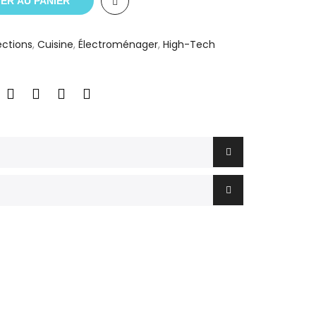
ER AU PANIER
ections
,
Cuisine
,
Électroménager
,
High-Tech