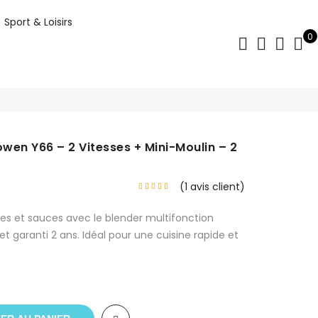
Sport & Loisirs
0
owen Y66 – 2 Vitesses + Mini-Moulin – 2
Le
(
1
avis client)
prix
actuel
es et sauces avec le blender multifonction
est :
t garanti 2 ans. Idéal pour une cuisine rapide et
د.م.179.10.
د.م.399.00.