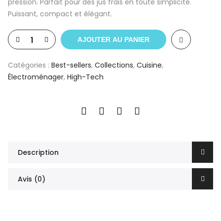
était :
est :
pression. Parfait pour des jus frais en toute simplicité.
د.م.197.10.
د.م.399.00.
Puissant, compact et élégant.
AJOUTER AU PANIER
Catégories :
Best-sellers
,
Collections
,
Cuisine
,
Électroménager
,
High-Tech
Description
Avis (0)