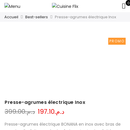
0
Accueil
Best-sellers
Presse-agrumes électrique Inox
PROMO
Presse-agrumes électrique Inox
Le
Le
399.00
د.م.
197.10
د.م.
prix
prix
initial
actuel
Presse-agrumes électrique BONANA en inox avec bras de