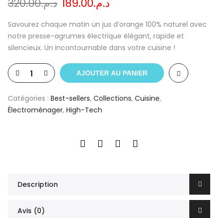
Le
Le
320.00
د.م.
189.00
د.م.
prix
prix
initial
actuel
Savourez chaque matin un jus d’orange 100% naturel avec
était :
est :
notre presse-agrumes électrique élégant, rapide et
د.م.189.00.
د.م.320.00.
silencieux. Un incontournable dans votre cuisine !
AJOUTER AU PANIER
Catégories :
Best-sellers
,
Collections
,
Cuisine
,
Électroménager
,
High-Tech
Description
Avis (0)