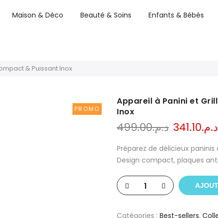
Maison & Déco
Beauté & Soins
Enfants & Bébés
Compact & Puissant Inox
Appareil à Panini et Gr
PROMO
Inox
Le
499.00
د.م.
341.10
د.م.
prix
initial
Préparez de délicieux paninis
était :
Design compact, plaques ant
AJOUT
Catégories :
Best-sellers
,
Coll