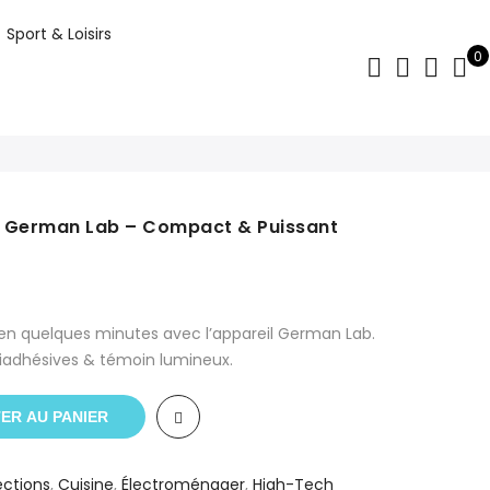
Sport & Loisirs
0
ill German Lab – Compact & Puissant
Le
prix
actuel
 en quelques minutes avec l’appareil German Lab.
est :
iadhésives & témoin lumineux.
د.م.341.10.
د.م.499.00.
ER AU PANIER
ections
,
Cuisine
,
Électroménager
,
High-Tech