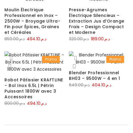
Moulin Électrique
Presse-Agrumes
Professionnel en Inox –
Électrique Silencieux –
2500W – Broyage Ultra-
Extraction Jus d’Orange
Fin pour Épices, Graines
Frais – Design Compact
et Céréales
et Moderne
Le
Le
Le
Le
859.00
د.م.
494.10
د.م.
320.00
د.م.
189.00
د.م.
prix
prix
prix
prix
initial
actuel
initial
actuel
Promo
Promo
était :
est :
était :
est :
د.م.189.00.
د.م.320.00.
د.م.494.10.
د.م.859.00.
Blender Professionnel
BH03 – 9500W – 4 en 1
Robot Pâtissier KRAFTLINE
Le
Le
649.00
د.م.
404.10
د.م.
– Bol Inox 6.5L | Pétrin
Puissant 1800W avec 3
prix
prix
Accessoires
initial
actuel
Le
Le
800.00
د.م.
494.10
د.م.
était :
est :
prix
prix
د.م.404.10.
د.م.649.00.
initial
actuel
était :
est :
د.م.494.10.
د.م.800.00.