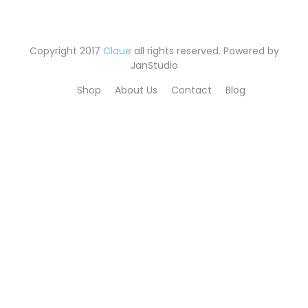
initial
actuel
était :
est :
د.م.809.10.
د.م.1,100.00.
Copyright 2017
Claue
all rights reserved. Powered by
JanStudio
Shop
About Us
Contact
Blog