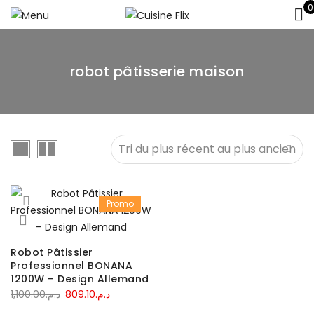
0
robot pâtisserie maison
Promo
Robot Pâtissier
Professionnel BONANA
1200W – Design Allemand
Le
Le
1,100.00
د.م.
809.10
د.م.
prix
prix